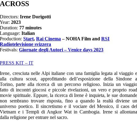
ACROSS
Directors:
Irene Dorigotti
Year:
2023
Duration:
77 minutes
Language:
Italian
Production:
Start
,
Rai Cinema
– NOHA Film and
RSI
Radiotelevisione svizzera
Festivals:
Giornate degli Autori – Venice days 2023
PRESS KIT – IT
Irene, cresciuta nelle Alpi italiane con una famiglia legata al viaggio 
alla cultura scout, approfittando dell’esposizione della Sindone 
Torino, parte alla ricerca di un percorso religioso. Inizia un viaggi
fatto di incontri giocosi e piccole rivelazioni, un vero e proprio roa
movie spirituale. Eppure, la ricerca di Irene è inquieta, le sue domand
non sembrano trovare risposta, fino a quando la realtà diviene u
universo poetico. Il sincretismo e il vociare del Messico, il caos de
Vietnam e i Templi di Angkor Wat in Cambogia. Irene si allontan
dalla religione per entrare nel sacro.