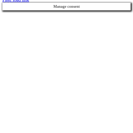
Manage consent
Torna
in
cima