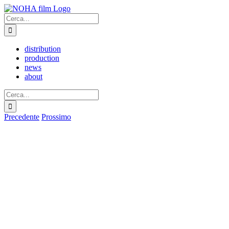
Salta
al
Cerca
contenuto
per:
distribution
production
news
about
Cerca
per:
Precedente
Prossimo