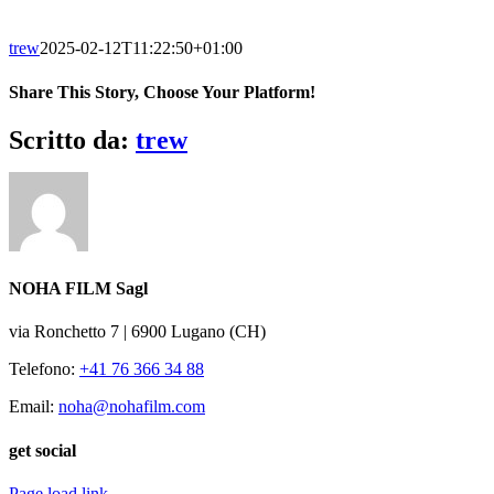
trew
2025-02-12T11:22:50+01:00
Share This Story, Choose Your Platform!
Facebook
Twitter
Reddit
LinkedIn
WhatsApp
Tumblr
Pinterest
Vk
Xing
Email
Scritto da:
trew
NOHA FILM Sagl
via Ronchetto 7 | 6900 Lugano (CH)
Telefono:
+41 76 366 34 88
Email:
noha@nohafilm.com
get social
Page load link