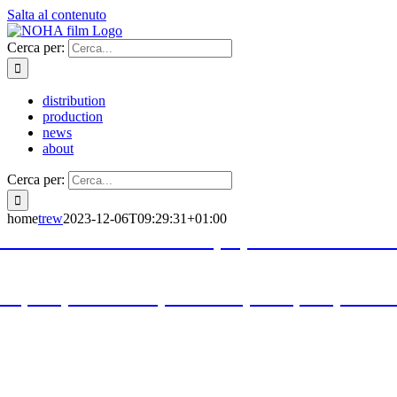
Salta al contenuto
Cerca per:
distribution
production
news
about
Cerca per:
home
trew
2023-12-06T09:29:31+01:00
l 24 marzo al Cinematheque, il 25 marzo a Le
3 aprile, Gran Rex, Locarno; 21 aprile, Cine